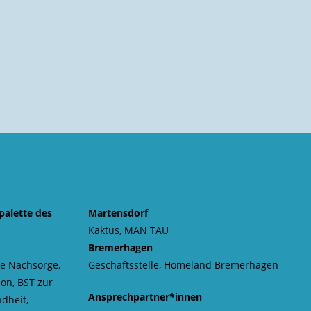
palette des
Martensdorf
Kaktus, MAN TAU
Bremerhagen
e Nachsorge,
Geschäftsstelle, Homeland Bremerhagen
on, BST zur
Ansprechpartner*innen
dheit,