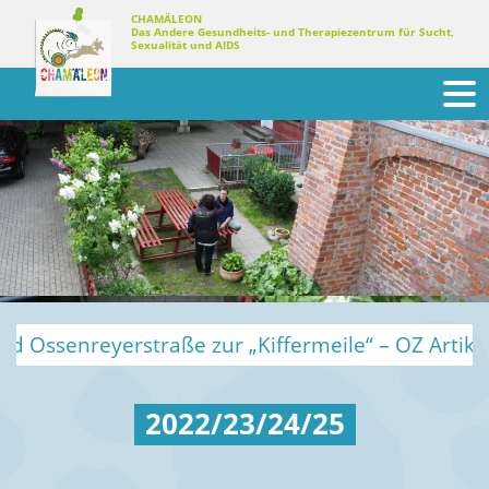
Skip
CHAMÄLEON
Das Andere Gesundheits- und Therapiezentrum für Sucht,
to
Sexualität und AIDS
content
aße zur „Kiffermeile“ – OZ Artikel mit Marko Bitt
2022/23/24/25